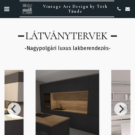
Vintage Art Design by Tóth
Tünde
LÁTVÁNYTERVEK
-Nagypolgári luxus lakberendezés-